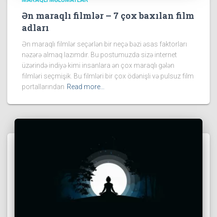
Ən maraqlı filmlər – 7 çox baxılan film
adları
Ən maraqlı filmlər seçərlən bir neçə bəzi əsas faktorları
nəzərə almaq lazımdır. Bu postumuzda sizə internet
üzərində indiyə kimi insanlara ən çox maraqlı gələn
filmləri seçmişik. Bu filmləri bir çox ödənişli və pulsuz film
portallarından
Read more…