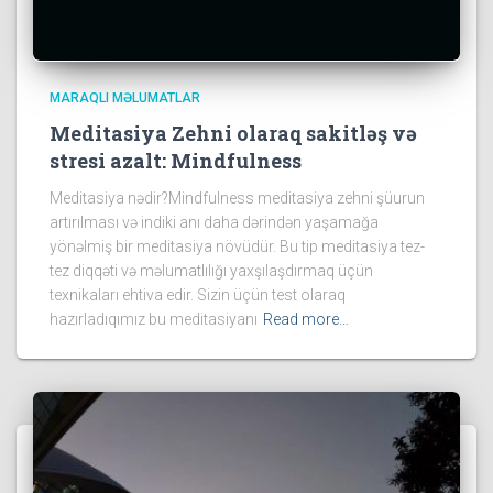
MARAQLI MƏLUMATLAR
Meditasiya Zehni olaraq sakitləş və
stresi azalt: Mindfulness
Meditasiya nədir?Mindfulness meditasiya zehni şüurun
artırılması və indiki anı daha dərindən yaşamağa
yönəlmiş bir meditasiya növüdür. Bu tip meditasiya tez-
tez diqqəti və məlumatlılığı yaxşılaşdırmaq üçün
texnikaları ehtiva edir. Sizin üçün test olaraq
hazırladıqımız bu meditasiyanı
Read more…