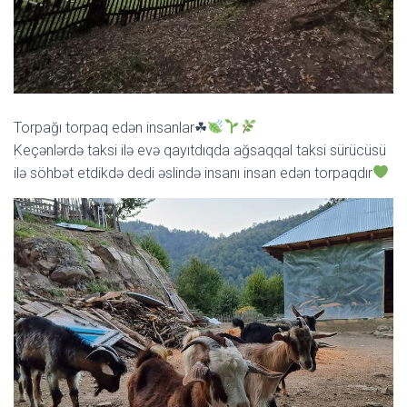
Torpağı torpaq edən insanlar☘
Keçənlərdə taksi ilə evə qayıtdıqda ağsaqqal taksi sürücüsü
ilə söhbət etdikdə dedi əslində insanı insan edən torpaqdır