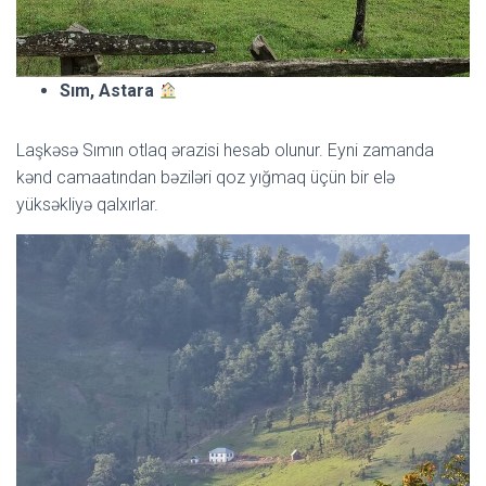
Sım, Astara
Laşkəsə Sımın otlaq ərazisi hesab olunur. Eyni zamanda
kənd camaatından bəziləri qoz yığmaq üçün bir elə
yüksəkliyə qalxırlar.