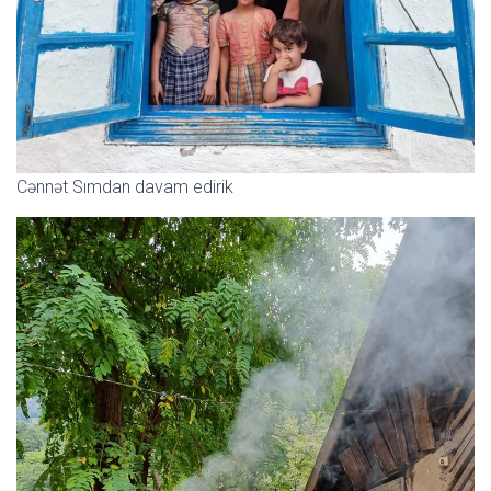
Cənnət Sımdan davam edirik