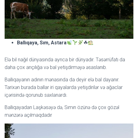
Ballıqaya, Sım, Astara
☘
Elə bil nağıl dünyasında ayrıca bir dünyadır. Təsərrüfatı da
daha çox arıçılığa və bal yetişdirməyə əsaslanıb.
Ballıqayanın adının mənasında da deyir elə bal dayanır.
Tarixən burada ballar iri qayalarda yetişdirilər və ağaclar
içərisində qorunub saxlanardı.
Ballıqayadan Laşkəsəyə də, Sımın özünə də çox gözəl
mənzərə açılmaqdadır