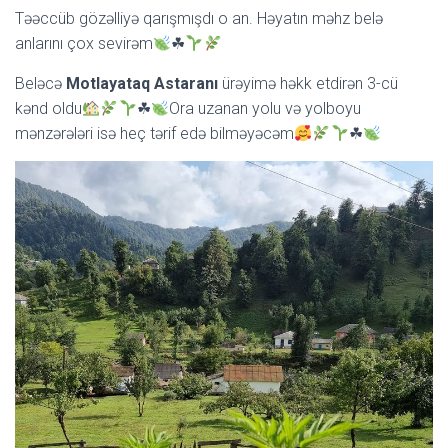
Təəccüb gözəlliyə qarışmışdı o an. Həyatın məhz belə
anlarını çox sevirəm
☘
Beləcə
Motlayataq Astaranı
ürəyimə həkk etdirən 3-cü
kənd oldu
☘
Ora uzanan yolu və yolboyu
mənzərələri isə heç tərif edə bilməyəcəm
☘