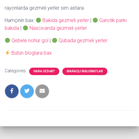
rayonlarda gezmeli yerler sım astara
Həmçinin bax:
Bakida gezmeli yerler
|
Gənclik parkı
bakıda
|
Naxcivanda gezmeli yerler
Qebele nohur gol
|
Qubada gezmeli yerler
Bütün bloglara bax
Categories:
HARA GEDƏK?
MARAQLI MƏLUMATLAR