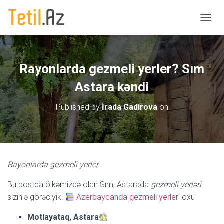
T
O
G
G
L
Rayonlarda gezmeli yerler? Sım
E
N
Astara kəndi
A
V
Published by
İrada Gadirova
on
I
G
A
T
I
O
Rayonlarda gezmeli yerler
N
Bu postda ölkəmizdə olan Sım, Astarada
gezmeli yerləri
sizinlə görəciyik.
Azerbaycanda gezmeli yerler
i oxu
Motlayataq, Astara