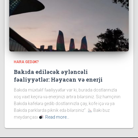
HARA GEDƏK?
Bakıda ediləcək əyləncəli
fəaliyyətlər: Həyacan və enerji
Bakıda müxtəlif fəailiyyətlər var ki, burada dostlarınızla
xoş vaxt keçirə və enerjinizi artıra bilərsiniz. Siz həmçinin
Bakıda kafelərə gedib dostlarınızla çay, kofe içə və ya
Bakıda parklarda piknik edə bilərsiniz”.
Bakı buz
meydançası
Read more…