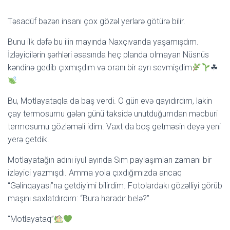
Təsadüf bəzən insanı çox gözəl yerlərə götürə bilir.
Bunu ilk dəfə bu ilin mayında Naxçıvanda yaşamışdım.
İzləyicilərin şərhləri əsasında heç planda olmayan Nüsnüs
kəndinə gedib çıxmışdım və oranı bir ayrı sevmişdim
☘
Bu, Motlayataqla da baş verdi. O gün evə qayıdırdım, lakin
çay termosumu gələn günü taksidə unutduğumdan məcburi
termosumu gözləməli idim. Vaxt da boş getməsin deyə yeni
yerə getdik.
Motlayatağın adını iyul ayında Sım paylaşımları zamanı bir
izləyici yazmışdı. Amma yola çıxdığımızda ancaq
“Gəlinqayası”na getdiyimi bilirdim. Fotolardakı gözəlliyi görüb
maşını saxlatdırdım: “Bura haradır belə?”
“Motlayataq”