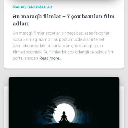
MARAQLI MƏLUMATLAR
Ən maraqlı filmlər – 7 çox baxılan film
adları
Ən maraqlı filmlər seçərlən bir neçə bəzi əsas faktorları
nəzərə almaq lazımdır. Bu postumuzda sizə internet
üzərində indiyə kimi insanlara ən çox maraqlı gələn
filmləri seçmişik. Bu filmləri bir çox ödənişli və pulsuz film
portallarından
Read more…