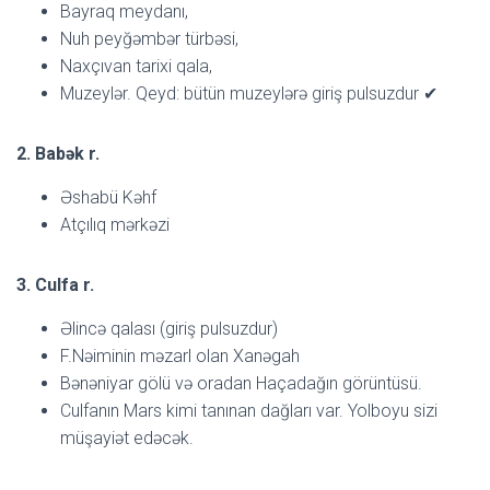
Bayraq meydanı,
Nuh peyğəmbər türbəsi,
Naxçıvan tarixi qala,
Muzeylər. Qeyd: bütün muzeylərə giriş pulsuzdur ✔
2. Babək r.
Əshabü Kəhf
Atçılıq mərkəzi
3. Culfa r.
Əlincə qalası (giriş pulsuzdur)
F.Nəiminin məzarl olan Xanəgah
Bənəniyar gölü və oradan Haçadağın görüntüsü.
Culfanın Mars kimi tanınan dağları var. Yolboyu sizi
müşayiət edəcək.