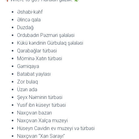
Əshabi-kəhf
Əlincə qala
Duzdağ
Ordubadın Pəzməri şəlaləsi
Kükü kəndinin Gürbulaq şəlaləsi
Qarabağlar türbəsi
Möminə Xatın türbəsi
Gəmiqaya
Batabat yaylası
Zor bulaq
Üzən ada
Şeyx Nəiminin türbəsi
Yusif ibn küseyr türbəsi
Naxçıvan bazarı
Naxçıvan Xalça muzeyi
Hüseyn Cavidin ev muzeyi və türbəsi
Naxçıvan “Xan Sarayı”