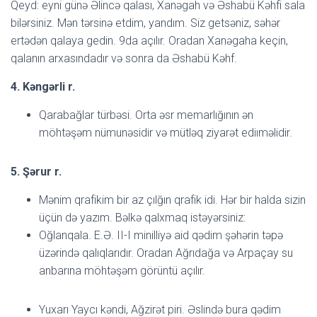
Qeyd: eyni günə Əlincə qalası, Xanəgah və Əshabü Kəhfi sala
bilərsiniz. Mən tərsinə etdim, yandım. Siz getsəniz, səhər
ertədən qalaya gedin. 9da açılır. Oradan Xanəgaha keçin,
qalanın arxasındadır və sonra da Əshabü Kəhf.
4. Kəngərli r.
Qarabağlar türbəsi. Orta əsr memarlığının ən
möhtəşəm nümunəsidir və mütləq ziyarət ediıməlidir.
5. Şərur r.
Mənim qrafikim bir az çılğın qrafik idi. Hər bir halda sizin
üçün də yazım. Bəlkə qalxmaq istəyərsiniz:
Oğlanqala. E.Ə. II-I minilliyə aid qədim şəhərin təpə
üzərində qalıqlarıdır. Oradan Ağrıdağa və Arpaçay su
anbarına möhtəşəm görüntü açılır.
Yuxarı Yaycı kəndi, Ağzirət piri. Əslində bura qədim