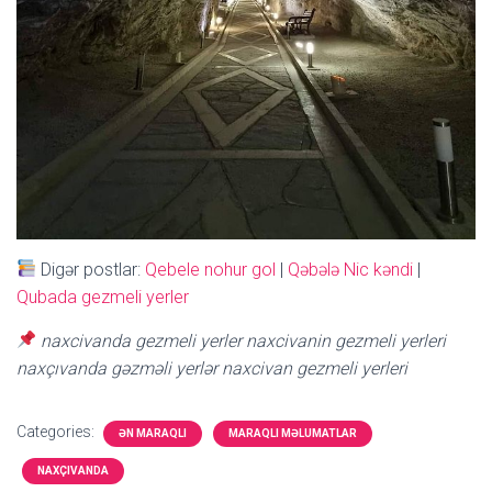
Digər postlar:
Qebele nohur gol
|
Qəbələ Nic kəndi
|
Qubada gezmeli yerler
naxcivanda gezmeli yerler
naxcivanin gezmeli yerleri
naxçıvanda gəzməli yerlər
naxcivan gezmeli yerleri
Categories:
ƏN MARAQLI
MARAQLI MƏLUMATLAR
NAXÇIVANDA