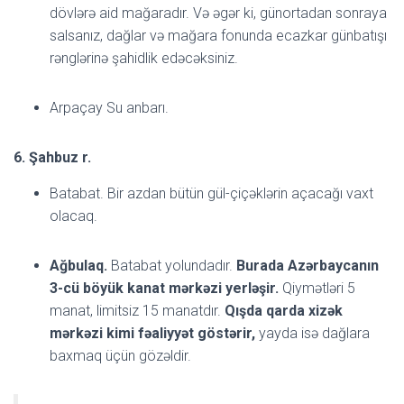
dövlərə aid mağaradır. Və əgər ki, günortadan sonraya
salsanız, dağlar və mağara fonunda ecazkar günbatışı
rənglərinə şahidlik edəcəksiniz.
Arpaçay Su anbarı.
6. Şahbuz r.
Batabat. Bir azdan bütün gül-çiçəklərin açacağı vaxt
olacaq.
Ağbulaq.
Batabat yolundadır.
Burada Azərbaycanın
3-cü böyük kanat mərkəzi yerləşir.
Qiymətləri 5
manat, limitsiz 15 manatdır.
Qışda qarda xizək
mərkəzi kimi fəaliyyət göstərir,
yayda isə dağlara
baxmaq üçün gözəldir.