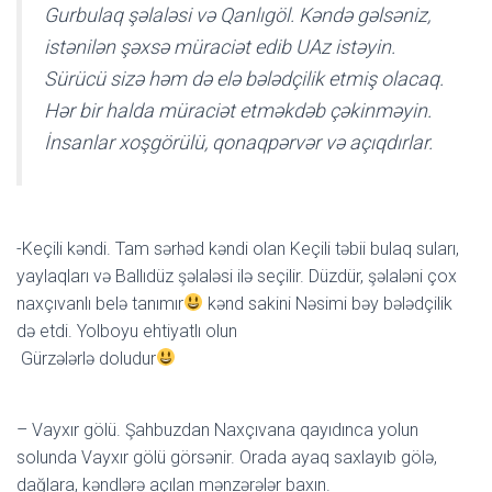
Gurbulaq şəlaləsi və Qanlıgöl. Kəndə gəlsəniz,
istənilən şəxsə müraciət edib UAz istəyin.
Sürücü sizə həm də elə bələdçilik etmiş olacaq.
Hər bir halda müraciət etməkdəb çəkinməyin.
İnsanlar xoşgörülü, qonaqpərvər və açıqdırlar.
-Keçili kəndi. Tam sərhəd kəndi olan Keçili təbii bulaq suları,
yaylaqları və Ballıdüz şəlaləsi ilə seçilir. Düzdür, şəlaləni çox
naxçıvanlı belə tanımır
kənd sakini Nəsimi bəy bələdçilik
də etdi. Yolboyu ehtiyatlı olun
Gürzələrlə doludur
– Vayxır gölü. Şahbuzdan Naxçıvana qayıdınca yolun
solunda Vayxır gölü görsənir. Orada ayaq saxlayıb gölə,
dağlara, kəndlərə açılan mənzərələr baxın.