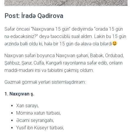
Post: İradə Qədirova
Səfər öncəsi “Naxçıvana 15 gün” dediyimdə “orada 15 gün
nə edəcəksiniz?” deyə təəccüblü sual aldım. Lakin bu 15 gün
ərzində bəlli oldu ki, hələ bir 15 gün də əlavə ola bilərdi
Naxçıvan səfəri boyunca Naxçıvan şəhəri, Babək, Ordubad,
Şahbuz, Şərur, Culfa, Kəngərli rayonlarına səfər edib, onların
maddi-mədəni irsi və təbiətini çəkmiş oldum.
Gəzməli görməli yerləri sistemləşdirirəm:
1. Naxçıvan ş.
Xan sarayı,
Möminə xatun türbəsi,
Əcəmi seyrangahı,
Yusif ibn Küseyr türbəsi,