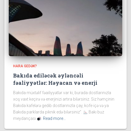
HARA GEDƏK?
Bakıda ediləcək əyləncəli
fəaliyyətlər: Həyacan və enerji
Bakıda müxtəlif fəailiyyətlər var ki, burada dostlarınızla
xoş vaxt keçirə və enerjinizi artıra bilərsiniz. Siz həmçinin
Bakıda kafelərə gedib dostlarınızla çay, kofe içə və ya
Bakıda parklarda piknik edə bilərsiniz”.
Bakı buz
meydançası
Read more…