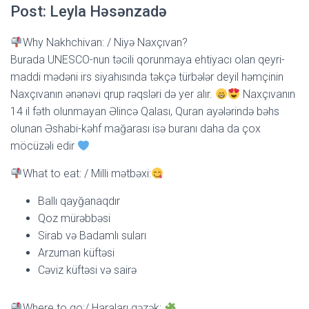
Post: Leyla Həsənzadə
Why Nakhchivan: / Niyə Naxçıvan?
Burada UNESCO-nun təcili qorunmaya ehtiyacı olan qeyri-
maddi mədəni irs siyahısında təkçə türbələr deyil həmçinin
Naxçıvanın ənənəvi qrup rəqsləri də yer alır.
Naxçıvanın
14 il fəth olunmayan Əlincə Qalası, Quran ayələrində bəhs
olunan Əshabi-kəhf mağarası isə buranı daha da çox
möcüzəli edir
What to eat: / Milli mətbəxi:
Ballı qayğanaqdır
Qoz mürəbbəsi
Sirab və Badamlı suları
Arzuman küftəsi
Cəviz küftəsi və sairə
Where to go:/ Haraları gəzək: