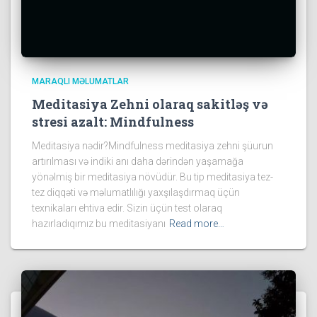
MARAQLI MƏLUMATLAR
Meditasiya Zehni olaraq sakitləş və
stresi azalt: Mindfulness
Meditasiya nədir?Mindfulness meditasiya zehni şüurun
artırılması və indiki anı daha dərindən yaşamağa
yönəlmiş bir meditasiya növüdür. Bu tip meditasiya tez-
tez diqqəti və məlumatlılığı yaxşılaşdırmaq üçün
texnikaları ehtiva edir. Sizin üçün test olaraq
hazırladıqımız bu meditasiyanı
Read more…