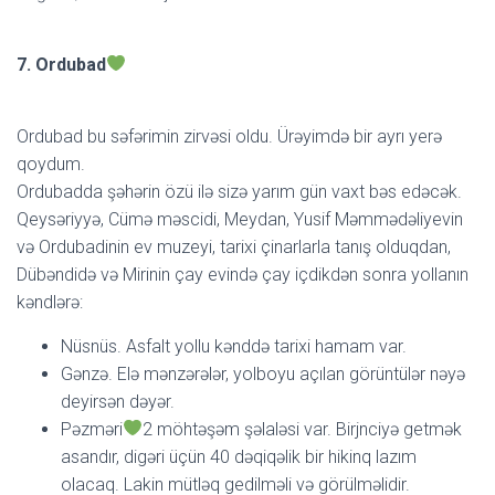
7. Ordubad
Ordubad bu səfərimin zirvəsi oldu. Ürəyimdə bir ayrı yerə
qoydum.
Ordubadda şəhərin özü ilə sizə yarım gün vaxt bəs edəcək.
Qeysəriyyə, Cümə məscidi, Meydan, Yusif Məmmədəliyevin
və Ordubadinin ev muzeyi, tarixi çinarlarla tanış olduqdan,
Dübəndidə və Mirinin çay evində çay içdikdən sonra yollanın
kəndlərə:
Nüsnüs. Asfalt yollu kənddə tarixi hamam var.
Gənzə. Elə mənzərələr, yolboyu açılan görüntülər nəyə
deyirsən dəyər.
Pəzməri
2 möhtəşəm şəlaləsi var. Birjnciyə getmək
asandır, digəri üçün 40 dəqiqəlik bir hikinq lazım
olacaq. Lakin mütləq gedilməli və görülməlidir.