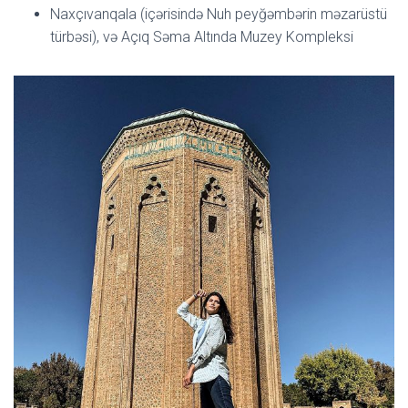
Naxçıvanqala (içərisində Nuh peyğəmbərin məzarüstü
türbəsi), və Açıq Səma Altında Muzey Kompleksi