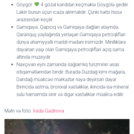
Göygöl.
4 gözəl kənddən keçməklə Göygölə gedilir.
Lakin bunun üçün icazə alınmalıdır. Çünki hərbi hissə
ərazisindən keçilir.
Gəmiqaya. Qapıcıq və Gəmiqaya dağları ətəyində,
Qaranquş yaylağında yerləşən Gəmiqaya petroqlifləri
dünya əhəmiyyətli maddi-mədəni irsimizdir. Minilliklərə
dayanan yaşı olan Gəmiqaya petroqlifləri açıq səma
altında muzeydir.
Naxçıvan eyni zamanda sağlamlıq turizminin əsas
istiqamətlərindən biridir. Burada Duzdağ kimi mağara,
Darıdağ müalicəvi mərkəzlər nəyə deyirsən dəyər.
Birincidə astma, bronxial xəstəliklər, ikincidə isə mineral
sulu hamamda sinir və digər xəstəliklər müalicə edilir.
Mətn və foto:
İrada Gadirova