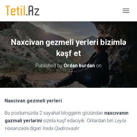
T
O
G
G
L
Naxcivan gezmeli yerleri bizimlə
E
N
kəşf et
A
V
Published by
Ordan burdan
on
I
G
A
T
I
O
Naxcivan gezmeli yerleri
N
Bu postumuzda 2 səyahət bloggerin gözündən
naxcıvanın
gəzməli yerlərini
sizinlə kəşf edəciyik. Onlardan biri
Leyla
Həsənzadə
digəri
İradə Qədirovadır